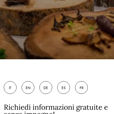
IT
EN
DE
ES
FR
Richiedi informazioni gratuite e